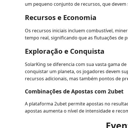
um pequeno conjunto de recursos, que devem s
Recursos e Economia
Os recursos iniciais incluem combustível, mine
tempo real, significando que as flutuações de
Exploração e Conquista
SolarKing se diferencia com sua vasta gama de 
conquistar um planeta, os jogadores devem sup
recursos adicionais, mas também pontos de pres
Combinações de Apostas com 2ubet
A plataforma 2ubet permite apostas no resulta
apostas aumenta o nível de intensidade e reco
Even