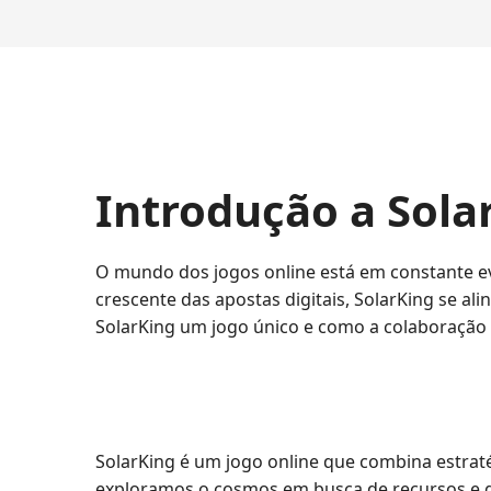
Introdução a Sola
O mundo dos jogos online está em constante ev
crescente das apostas digitais, SolarKing se al
SolarKing um jogo único e como a colaboração 
SolarKing é um jogo online que combina estraté
exploramos o cosmos em busca de recursos e g