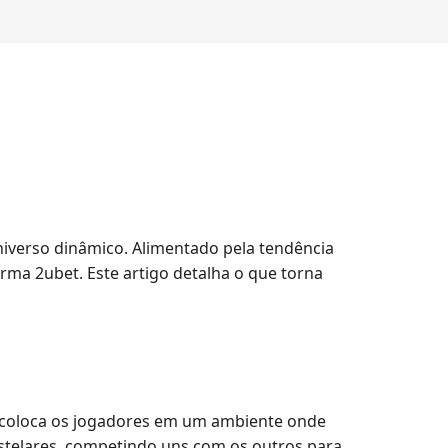
iverso dinâmico. Alimentado pela tendência
orma 2ubet. Este artigo detalha o que torna
le coloca os jogadores em um ambiente onde
stelares, competindo uns com os outros para