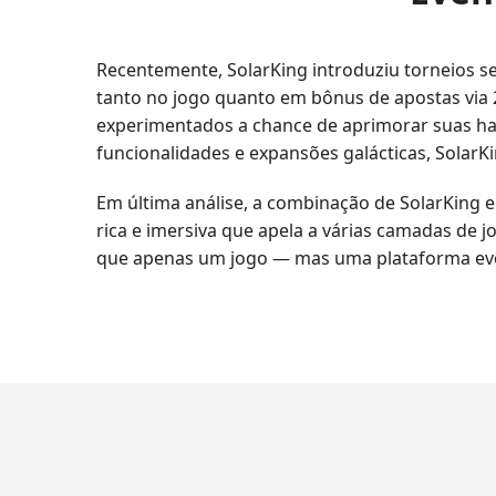
Recentemente, SolarKing introduziu torneios 
tanto no jogo quanto em bônus de apostas via 
experimentados a chance de aprimorar suas hab
funcionalidades e expansões galácticas, SolarKi
Em última análise, a combinação de SolarKing 
rica e imersiva que apela a várias camadas de
que apenas um jogo — mas uma plataforma evolu