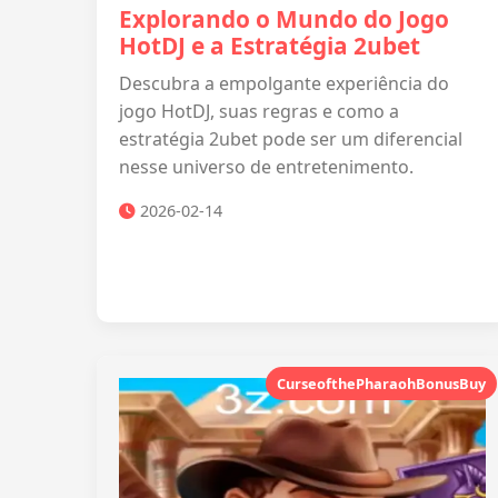
Explorando o Mundo do Jogo
HotDJ e a Estratégia 2ubet
Descubra a empolgante experiência do
jogo HotDJ, suas regras e como a
estratégia 2ubet pode ser um diferencial
nesse universo de entretenimento.
2026-02-14
CurseofthePharaohBonusBuy