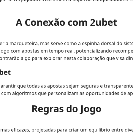
A Conexão com 2ubet
eria marqueteira, mas serve como a espinha dorsal do sist
 jogo com apostas em tempo real, potencializando recomp
ntrarão algo para explorar nesta colaboração que visa din
bet
garantir que todas as apostas sejam seguras e transparent
ão com algoritmos que personalizam as oportunidades de 
Regras do Jogo
 mas eficazes, projetadas para criar um equilíbrio entre d