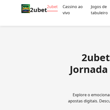
2ubet
Cassino ao
Jogos de
2ubet
vivo
tabuleiro
2ubet
Jornada
Explore o emociona
apostas digitais. Des