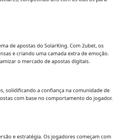
ema de apostas do SolarKing. Com 2ubet, os
ensas e criando uma camada extra de emoção.
amizar o mercado de apostas digitais.
es, solidificando a confiança na comunidade de
apostas com base no comportamento do jogador.
iversão e estratégia. Os jogadores começam com