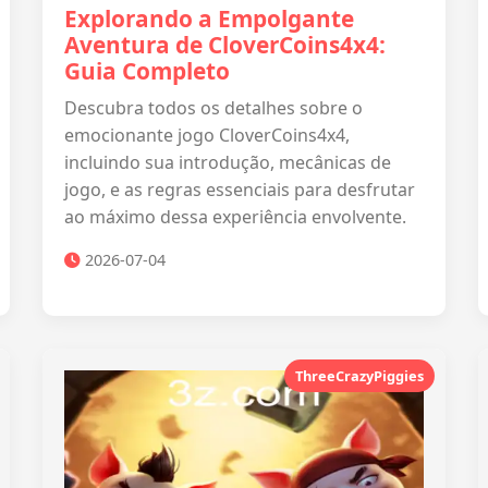
Explorando a Empolgante
Aventura de CloverCoins4x4:
Guia Completo
Descubra todos os detalhes sobre o
emocionante jogo CloverCoins4x4,
incluindo sua introdução, mecânicas de
jogo, e as regras essenciais para desfrutar
ao máximo dessa experiência envolvente.
2026-07-04
ThreeCrazyPiggies