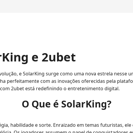
rKing e 2ubet
olução, e SolarKing surge como uma nova estrela nesse un
inha perfeitamente com as inovações oferecidas pela plataf
com 2ubet está redefinindo o entretenimento digital.
O Que é SolarKing?
gia, habilidade e sorte. Enraizado em temas futuristas, e
lória. Os jogadores assumem o papel de conquistadores e