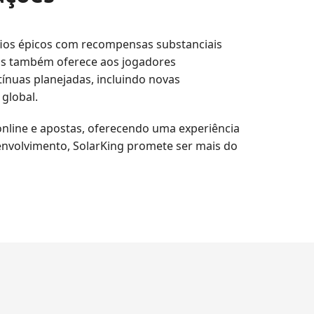
fios épicos com recompensas substanciais
mas também oferece aos jogadores
ínuas planejadas, incluindo novas
 global.
online e apostas, oferecendo uma experiência
envolvimento, SolarKing promete ser mais do