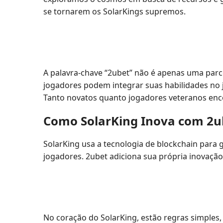
se tornarem os SolarKings supremos.
A palavra-chave “2ubet” não é apenas uma parc
jogadores podem integrar suas habilidades no
Tanto novatos quanto jogadores veteranos enco
Como SolarKing Inova com 2u
SolarKing usa a tecnologia de blockchain para 
jogadores. 2ubet adiciona sua própria inovaç
No coração do SolarKing, estão regras simples,