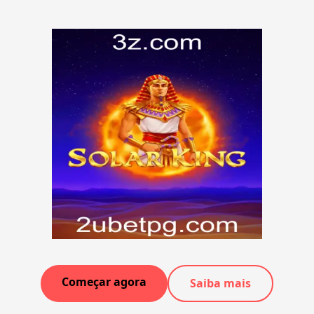
Começar agora
Saiba mais