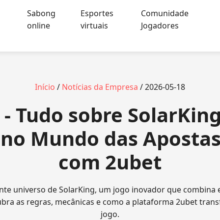
Sabong
Esportes
Comunidade
online
virtuais
Jogadores
Início
/
Notícias da Empresa
/ 2026-05-18
 - Tudo sobre SolarKin
 no Mundo das Apostas 
com 2ubet
nte universo de SolarKing, um jogo inovador que combina
cubra as regras, mecânicas e como a plataforma 2ubet trans
jogo.