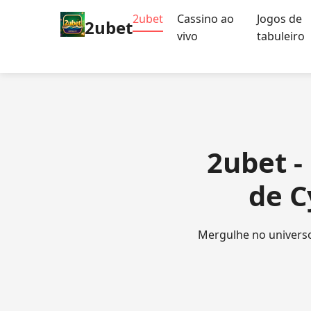
2ubet
Cassino ao
Jogos de
2ubet
vivo
tabuleiro
2ubet -
de C
Mergulhe no universo