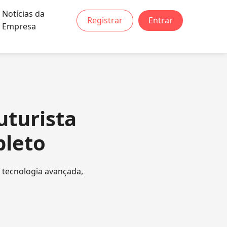
Notícias da
Registrar
Entrar
Empresa
uturista
pleto
 tecnologia avançada,