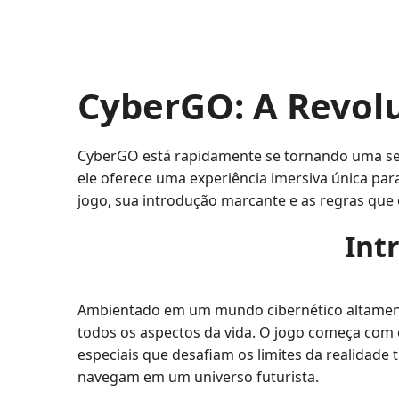
CyberGO: A Revolu
CyberGO está rapidamente se tornando uma sen
ele oferece uma experiência imersiva única par
jogo, sua introdução marcante e as regras que
Int
Ambientado em um mundo cibernético altamente
todos os aspectos da vida. O jogo começa com 
especiais que desafiam os limites da realidade
navegam em um universo futurista.