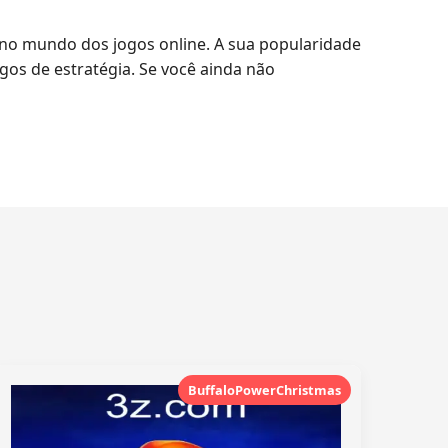
no mundo dos jogos online. A sua popularidade
gos de estratégia. Se você ainda não
BuffaloPowerChristmas