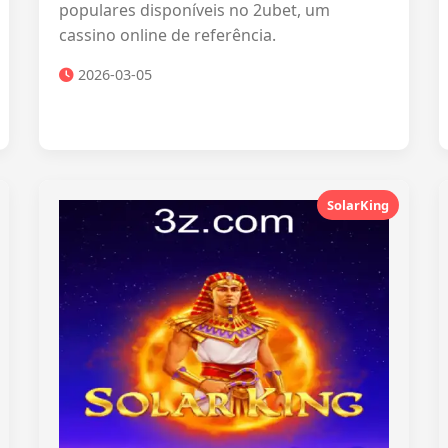
populares disponíveis no 2ubet, um
cassino online de referência.
2026-03-05
SolarKing