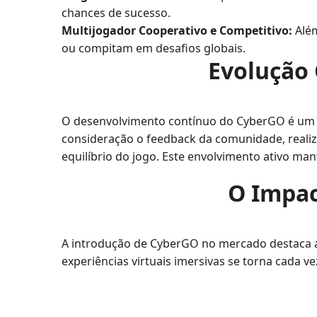
chances de sucesso.
Multijogador Cooperativo e Competitivo:
Além
ou compitam em desafios globais.
Evolução
O desenvolvimento contínuo do CyberGO é um 
consideração o feedback da comunidade, realiz
equilíbrio do jogo. Este envolvimento ativo m
O Impac
A introdução de CyberGO no mercado destaca a d
experiências virtuais imersivas se torna cada v