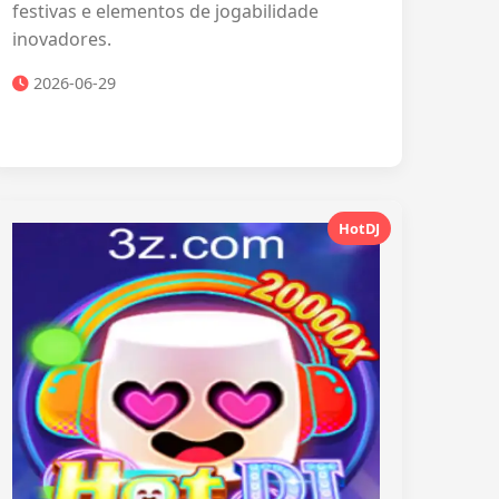
festivas e elementos de jogabilidade
inovadores.
2026-06-29
HotDJ