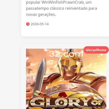
popular WinWinFishPrawnCrab, um
passatempo clássico reinventado para
novas gerações.
2026-05-14
GloryofRome