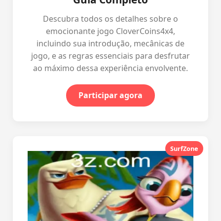
Descubra todos os detalhes sobre o
emocionante jogo CloverCoins4x4,
incluindo sua introdução, mecânicas de
jogo, e as regras essenciais para desfrutar
ao máximo dessa experiência envolvente.
Participar agora
SurfZone