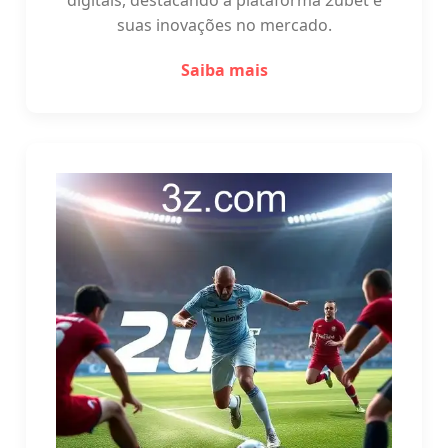
suas inovações no mercado.
Saiba mais