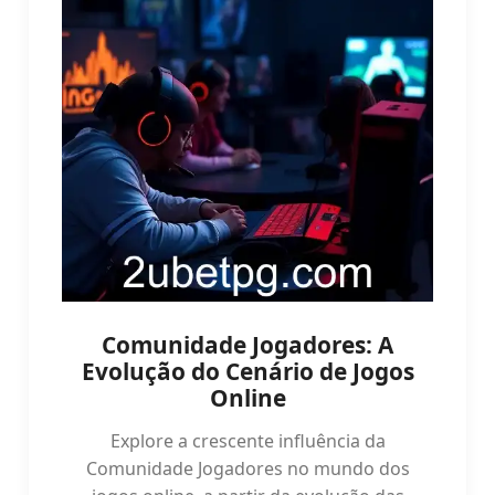
Comunidade Jogadores: A
Evolução do Cenário de Jogos
Online
Explore a crescente influência da
Comunidade Jogadores no mundo dos