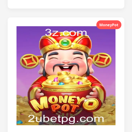
MoneyPot