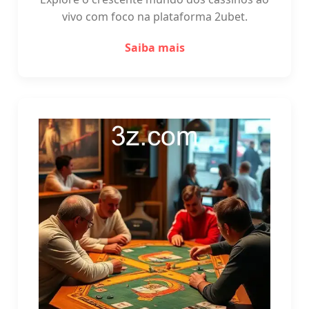
vivo com foco na plataforma 2ubet.
Saiba mais