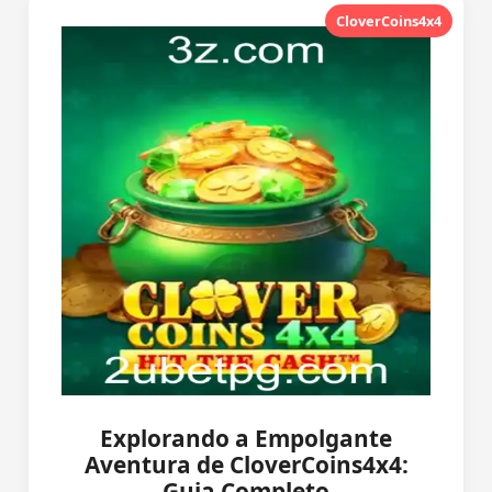
CloverCoins4x4
Explorando a Empolgante
Aventura de CloverCoins4x4:
Guia Completo