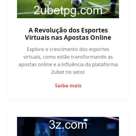
A Revolução dos Esportes
Virtuais nas Apostas Online
Explore o crescimento dos esportes
virtuais, como estão transformando as
apostas online e a influência da plataforma
2ubet no setor.
Saiba mais