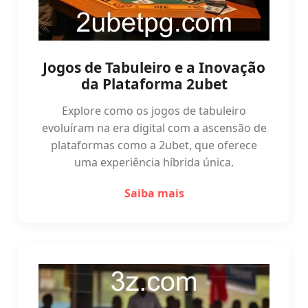
Jogos de Tabuleiro e a Inovação
da Plataforma 2ubet
Explore como os jogos de tabuleiro
evoluíram na era digital com a ascensão de
plataformas como a 2ubet, que oferece
uma experiência híbrida única.
Saiba mais