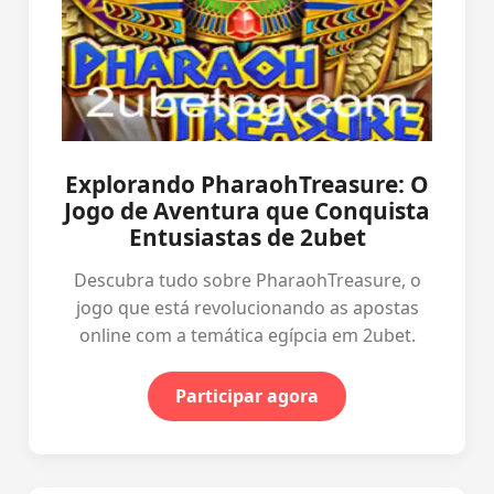
Explorando PharaohTreasure: O
Jogo de Aventura que Conquista
Entusiastas de 2ubet
Descubra tudo sobre PharaohTreasure, o
jogo que está revolucionando as apostas
online com a temática egípcia em 2ubet.
Participar agora