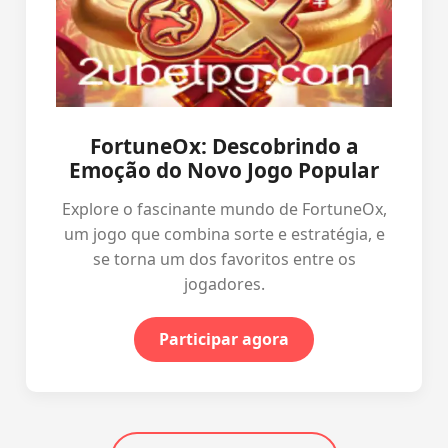
FortuneOx: Descobrindo a
Emoção do Novo Jogo Popular
Explore o fascinante mundo de FortuneOx,
um jogo que combina sorte e estratégia, e
se torna um dos favoritos entre os
jogadores.
Participar agora