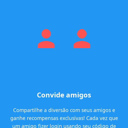
Convide amigos
Compartilhe a diversão com seus amigos e
ganhe recompensas exclusivas! Cada vez que
um amigo fizer login usando seu código de