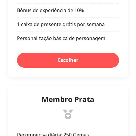
Bônus de experiência de 10%
1 caixa de presente grátis por semana
Personalização básica de personagem
Escolher
Membro Prata
Recompensa diária: 250 Gemas