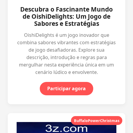
Descubra o Fascinante Mundo
de OishiDelights: Um Jogo de
Sabores e Estratégias
OishiDelights é um jogo inovador que
combina sabores vibrantes com estratégias
de jogo desafiadoras. Explore sua
descrição, introdução e regras para
mergulhar nesta experiência única em um
cenário lúdico e envolvente.
Participar agora
BuffaloPowerChristmas