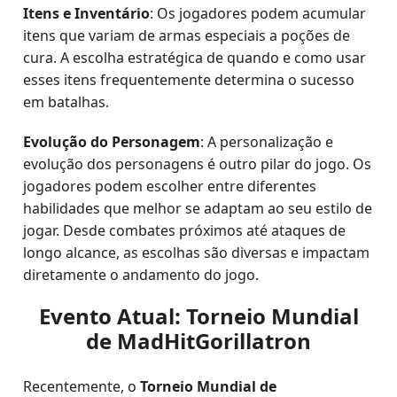
Itens e Inventário
: Os jogadores podem acumular
itens que variam de armas especiais a poções de
cura. A escolha estratégica de quando e como usar
esses itens frequentemente determina o sucesso
em batalhas.
Evolução do Personagem
: A personalização e
evolução dos personagens é outro pilar do jogo. Os
jogadores podem escolher entre diferentes
habilidades que melhor se adaptam ao seu estilo de
jogar. Desde combates próximos até ataques de
longo alcance, as escolhas são diversas e impactam
diretamente o andamento do jogo.
Evento Atual: Torneio Mundial
de MadHitGorillatron
Recentemente, o
Torneio Mundial de