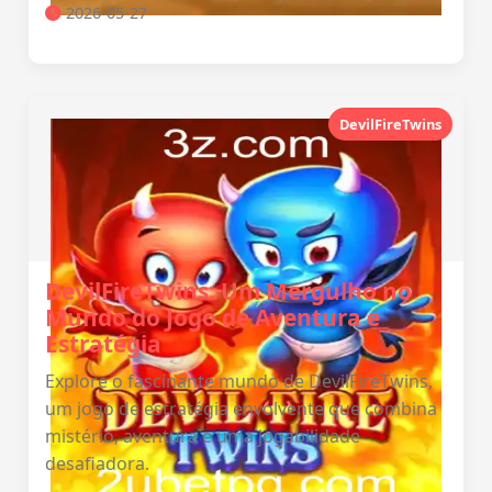
2026-05-27
DevilFireTwins
DevilFireTwins: Um Mergulho no
Mundo do Jogo de Aventura e
Estratégia
Explore o fascinante mundo de DevilFireTwins,
um jogo de estratégia envolvente que combina
mistério, aventura e uma jogabilidade
desafiadora.