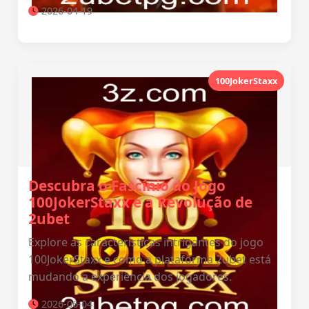
2026-04-19
100JokerStaxx
Descubra o Fascínio do Jogo
100JokerStaxx e a Revolução de
2ubet
Explore as características intrigantes do jogo
100JokerStaxx e como a plataforma 2ubet está
mudando a experiência dos jogadores.
2026-06-04