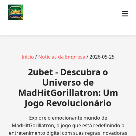
Início
/
Notícias da Empresa
/ 2026-05-25
2ubet - Descubra o
Universo de
MadHitGorillatron: Um
Jogo Revolucionário
Explore o emocionante mundo de
MadHitGorillatron, o jogo que está redefinindo o
entretenimento digital com suas regras inovadoras