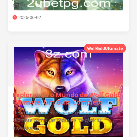
atuais.
2026-06-02
WolfGoldUltimate
Explorando o Mundo de Wolf Gold
Ultimate: Um Guia Completo
Descubra a experiência incrível de Wolf Gold
Ultimate com suas regras e mecânicas
inovadoras.