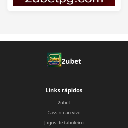
2ubet
Links rápidos
2ubet
Cassino ao vivo
Jogos de tabuleiro