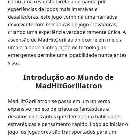
como uma resposta direta à demanda por
experiências de jogos mais imersivas e
desafiadoras, este jogo combina uma narrativa
envolvente com mecânicas de jogo inovadoras,
criando uma experiência verdadeiramente única. A
ascensão de MadHitGorillatron ocorre em meio a
uma era onde a integração de tecnologias
emergentes permite uma jogabilidade nunca antes
vista.
Introdução ao Mundo de
MadHitGorillatron
MadHitGorillatron se passa em um universo
expansivo repleto de criaturas fantásticas e
desafios eletrizantes que demandam habilidades
estratégicas e pensamento rápido. Logo ao iniciar o
jogo, os jogadores são transportados para um