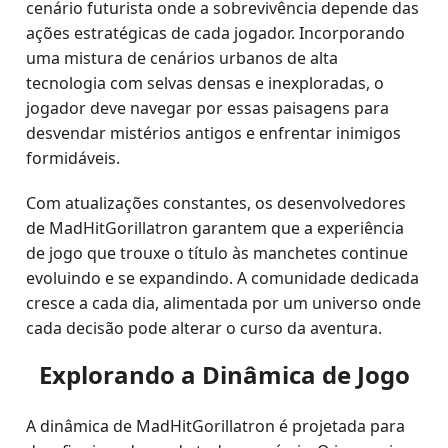
cenário futurista onde a sobrevivência depende das
ações estratégicas de cada jogador. Incorporando
uma mistura de cenários urbanos de alta
tecnologia com selvas densas e inexploradas, o
jogador deve navegar por essas paisagens para
desvendar mistérios antigos e enfrentar inimigos
formidáveis.
Com atualizações constantes, os desenvolvedores
de MadHitGorillatron garantem que a experiência
de jogo que trouxe o título às manchetes continue
evoluindo e se expandindo. A comunidade dedicada
cresce a cada dia, alimentada por um universo onde
cada decisão pode alterar o curso da aventura.
Explorando a Dinâmica de Jogo
A dinâmica de MadHitGorillatron é projetada para