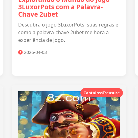
3LuxorPots com a Palavra-
Chave 2ubet
Descubra o jogo 3LuxorPots, suas regras e
como a palavra-chave 2ubet melhora a
experiência de jogo.
2026-04-03
CaptainssTreasure