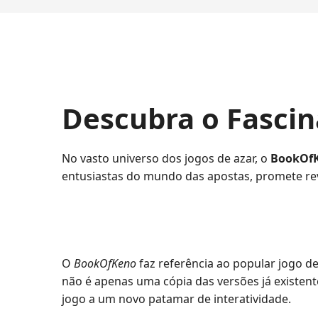
Descubra o Fasci
No vasto universo dos jogos de azar, o
BookOf
entusiastas do mundo das apostas, promete re
O
BookOfKeno
faz referência ao popular jogo d
não é apenas uma cópia das versões já existen
jogo a um novo patamar de interatividade.