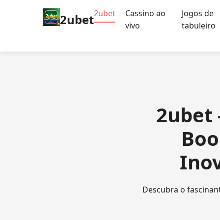
2ubet
Cassino ao
Jogos de
2ubet
vivo
tabuleiro
2ubet 
Boo
Ino
Descubra o fascinan