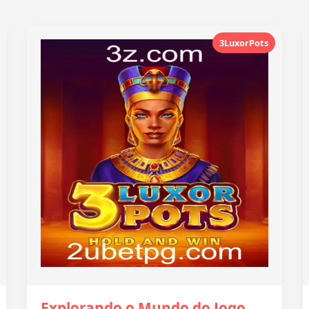
3LuxorPots
Explorando o Mundo do Jogo