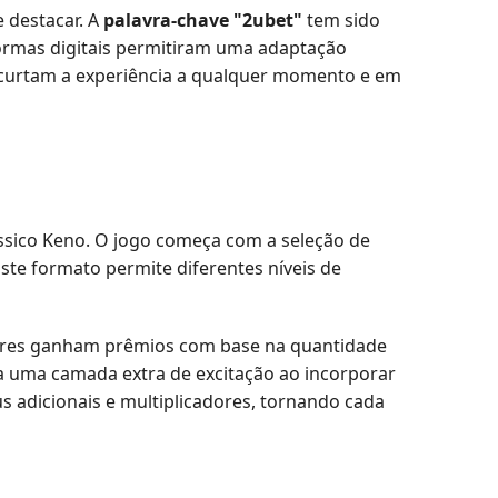
 destacar. A
palavra-chave "2ubet"
tem sido
aformas digitais permitiram uma adaptação
s curtam a experiência a qualquer momento e em
ssico Keno. O jogo começa com a seleção de
e formato permite diferentes níveis de
adores ganham prêmios com base na quantidade
na uma camada extra de excitação ao incorporar
 adicionais e multiplicadores, tornando cada