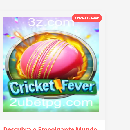
CricketFever
Descubra o Empolgante Mundo