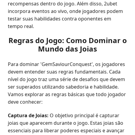
recompensas dentro do jogo. Além disso, 2ubet
incorpora eventos ao vivo, onde jogadores podem
testar suas habilidades contra oponentes em
tempo real.
Regras do Jogo: Como Dominar o
Mundo das Joias
Para dominar 'GemSaviourConquest', os jogadores
devem entender suas regras fundamentais. Cada
nível do jogo traz uma série de desafios que devem
ser superados utilizando sabedoria e habilidade.
Vamos explorar as regras básicas que todo jogador
deve conhecer:
Captura de Joias:
O objetivo principal é capturar
joias que aparecem durante o jogo. Estas joias são
essenciais para liberar poderes especiais e avançar