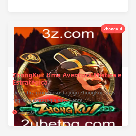
ZhongKui
ZhongKui: Uma Aventura Mística e
Estratégica
Descubra o universo do jogo ZhongKui, suas
regras e estratégia envolvente.
2026-02-18