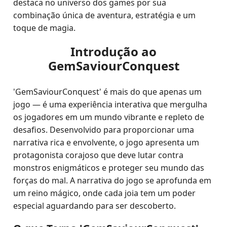
destaca no universo dos games por sua
combinação única de aventura, estratégia e um
toque de magia.
Introdução ao
GemSaviourConquest
'GemSaviourConquest' é mais do que apenas um
jogo — é uma experiência interativa que mergulha
os jogadores em um mundo vibrante e repleto de
desafios. Desenvolvido para proporcionar uma
narrativa rica e envolvente, o jogo apresenta um
protagonista corajoso que deve lutar contra
monstros enigmáticos e proteger seu mundo das
forças do mal. A narrativa do jogo se aprofunda em
um reino mágico, onde cada joia tem um poder
especial aguardando para ser descoberto.