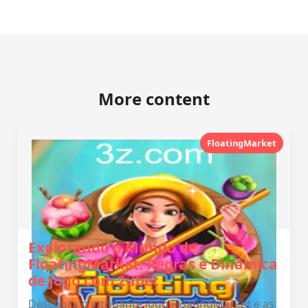
More content
FloatingMarket
Explorando o Mundo de
FloatingMarket: Regras e Dinâmica
de Jogo com 2ubet
Descubra o intrigante jogo FloatingMarket e as