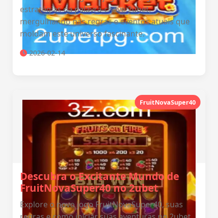
estratégias da palavra-chave 2ubet,
mergulhando nas regras e eventos atuais que
moldam este universo fascinante.
2026-02-14
FruitNovaSuper40
Descubra o Excitante Mundo de
FruitNovaSuper40 no 2ubet
Explore o novo jogo FruitNovaSuper40, suas
regras e como iniciar suas aventuras no 2ubet.