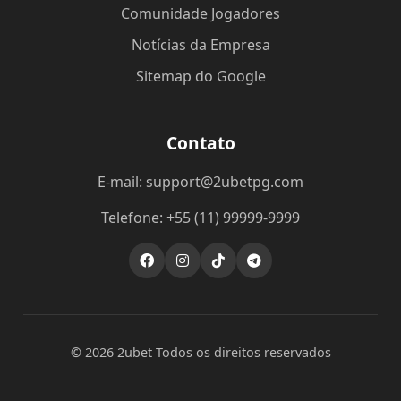
Comunidade Jogadores
Notícias da Empresa
Sitemap do Google
Contato
E-mail: support@2ubetpg.com
Telefone: +55 (11) 99999-9999
© 2026 2ubet Todos os direitos reservados