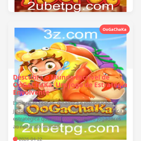
OoGaChaKa
Descubra o Mundo Incrível de
OoGaChaKa: Um Jogo de Estratégia
Envolvente
Explore as regras, dinâmica e introdução ao
jogo OoGaChaKa, com uma abordagem única e
estratégica que está conquistando jogadores
ao redor do mundo.
2026-04-22