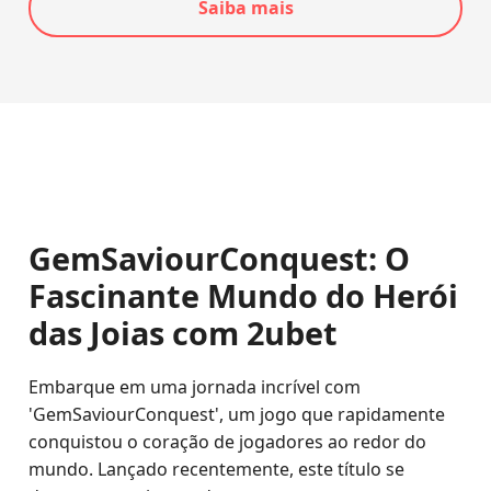
Saiba mais
GemSaviourConquest: O
Fascinante Mundo do Herói
das Joias com 2ubet
Embarque em uma jornada incrível com
'GemSaviourConquest', um jogo que rapidamente
conquistou o coração de jogadores ao redor do
mundo. Lançado recentemente, este título se