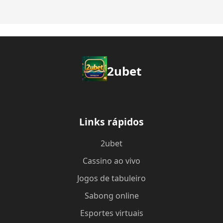
2ubet
Links rápidos
2ubet
Cassino ao vivo
Jogos de tabuleiro
Sabong online
Esportes virtuais