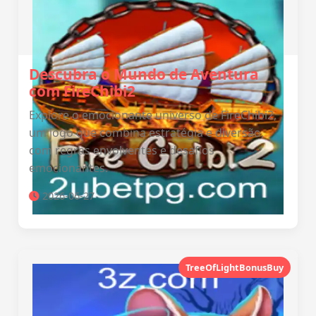
Descubra o Mundo de Aventura
com FireChibi2
Explore o emocionante universo de FireChibi2,
um jogo que combina estratégia e diversão,
com regras envolventes e desafios
emocionantes.
2026-06-27
TreeOfLightBonusBuy