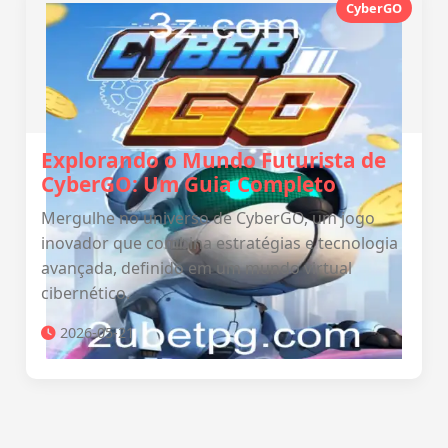
CyberGO
Explorando o Mundo Futurista de
CyberGO: Um Guia Completo
Mergulhe no universo de CyberGO, um jogo
inovador que combina estratégias e tecnologia
avançada, definido em um mundo virtual
cibernético.
2026-05-21