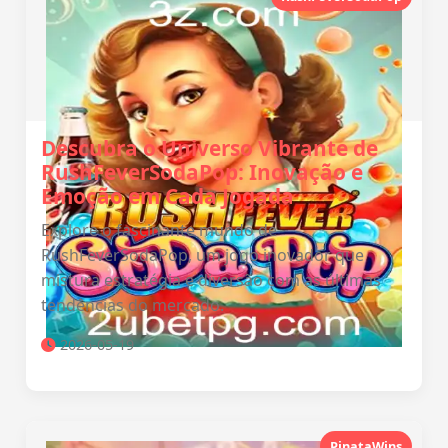
Descubra o Universo Vibrante de
RushFeverSodaPop: Inovação e
Emoção em Cada Jogada
Explore o fascinante mundo de
RushFeverSodaPop, um jogo inovador que
mistura estratégia e diversão com as últimas
tendências do mercado.
2026-05-19
PinataWins