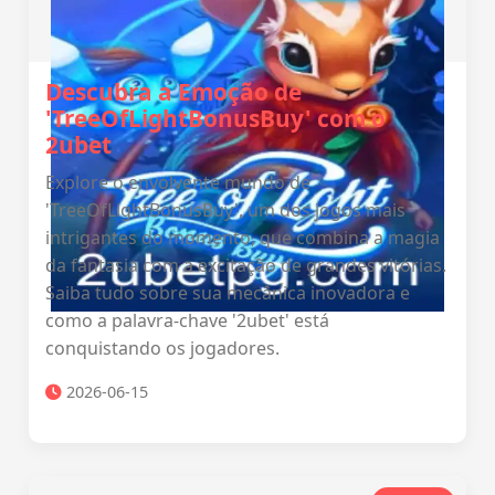
Descubra a Emoção de
'TreeOfLightBonusBuy' com o
2ubet
Explore o envolvente mundo de
'TreeOfLightBonusBuy', um dos jogos mais
intrigantes do momento, que combina a magia
da fantasia com a excitação de grandes vitórias.
Saiba tudo sobre sua mecânica inovadora e
como a palavra-chave '2ubet' está
conquistando os jogadores.
2026-06-15