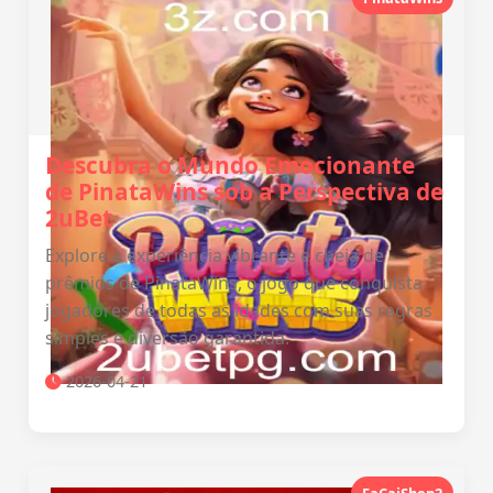
Descubra o Mundo Emocionante
de PinataWins sob a Perspectiva de
2uBet
Explore a experiência vibrante e cheia de
prêmios de PinataWins, o jogo que conquista
jogadores de todas as idades com suas regras
simples e diversão garantida.
2026-04-21