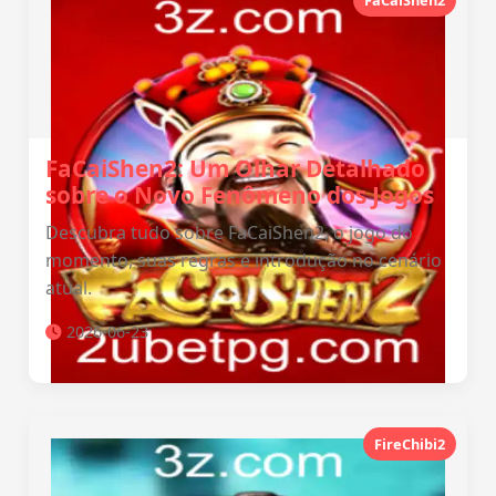
FaCaiShen2
FaCaiShen2: Um Olhar Detalhado
sobre o Novo Fenômeno dos Jogos
Descubra tudo sobre FaCaiShen2, o jogo do
momento, suas regras e introdução no cenário
atual.
2026-06-23
FireChibi2