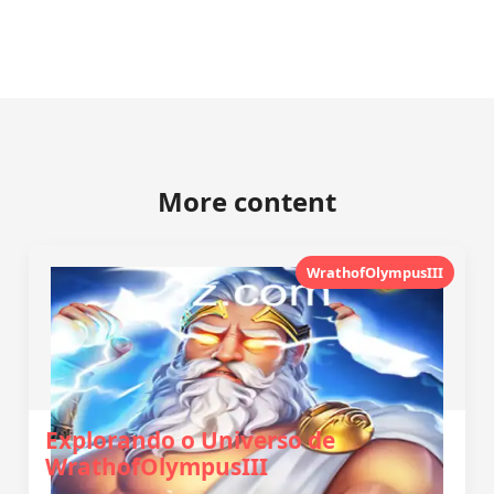
More content
WrathofOlympusIII
Explorando o Universo de
WrathofOlympusIII