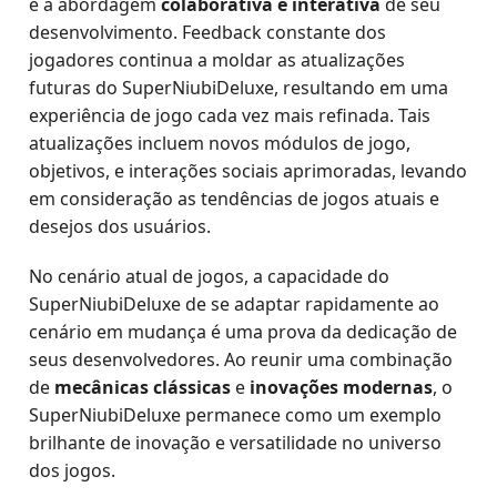
é a abordagem
colaborativa e interativa
de seu
desenvolvimento. Feedback constante dos
jogadores continua a moldar as atualizações
futuras do SuperNiubiDeluxe, resultando em uma
experiência de jogo cada vez mais refinada. Tais
atualizações incluem novos módulos de jogo,
objetivos, e interações sociais aprimoradas, levando
em consideração as tendências de jogos atuais e
desejos dos usuários.
No cenário atual de jogos, a capacidade do
SuperNiubiDeluxe de se adaptar rapidamente ao
cenário em mudança é uma prova da dedicação de
seus desenvolvedores. Ao reunir uma combinação
de
mecânicas clássicas
e
inovações modernas
, o
SuperNiubiDeluxe permanece como um exemplo
brilhante de inovação e versatilidade no universo
dos jogos.