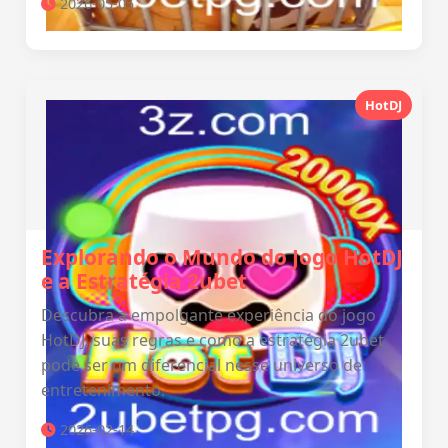
2026-05-05
HotDJ
Explorando o Mundo do Jogo HotDJ
e a Estratégia 2ubet
Descubra a empolgante experiência do jogo
HotDJ, suas regras e como a estratégia 2ubet
pode ser um diferencial nesse universo de
entretenimento.
2026-02-14