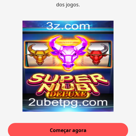
dos jogos.
Começar agora