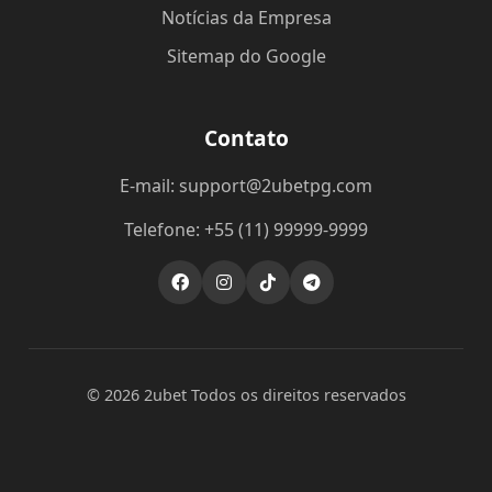
Notícias da Empresa
Sitemap do Google
Contato
E-mail: support@2ubetpg.com
Telefone: +55 (11) 99999-9999
© 2026 2ubet Todos os direitos reservados