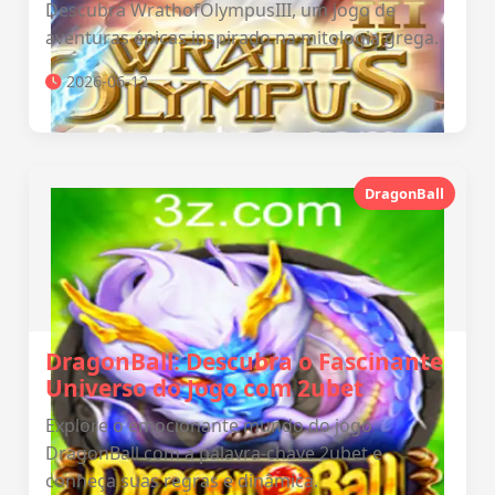
Descubra WrathofOlympusIII, um jogo de
aventuras épicas inspirado na mitologia grega.
2026-06-12
DragonBall
DragonBall: Descubra o Fascinante
Universo do Jogo com 2ubet
Explore o emocionante mundo do jogo
DragonBall com a palavra-chave 2ubet e
conheça suas regras e dinâmica.