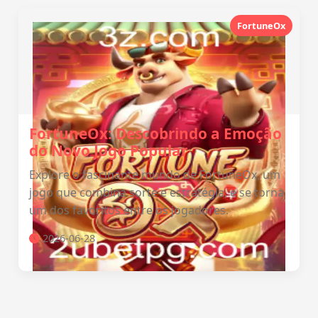
FortuneOx
FortuneOx: Descobrindo a Emoção
do Novo Jogo Popular
Explore o fascinante mundo de FortuneOx, um
jogo que combina sorte e estratégia, e se torna
um dos favoritos entre os jogadores.
2026-06-28