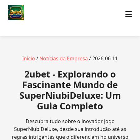
Início
/
Notícias da Empresa
/ 2026-06-11
2ubet - Explorando o
Fascinante Mundo de
SuperNiubiDeluxe: Um
Guia Completo
Descubra tudo sobre o inovador jogo
SuperNiubiDeluxe, desde sua introdução até as
regras intrigantes que o diferenciam no universo