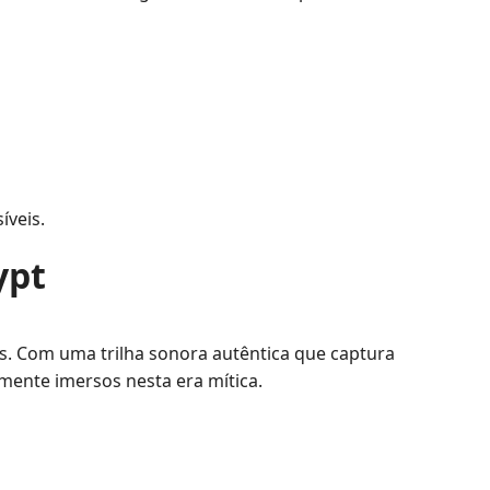
íveis.
ypt
os. Com uma trilha sonora autêntica que captura
mente imersos nesta era mítica.