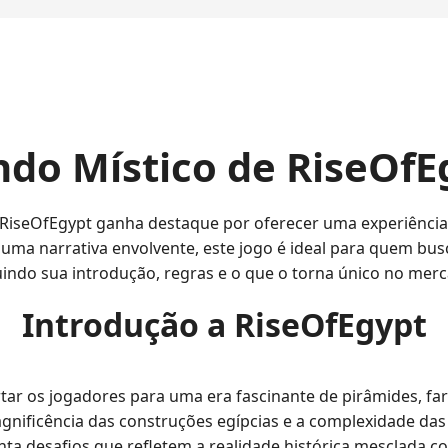
do Místico de RiseOfE
RiseOfEgypt ganha destaque por oferecer uma experiência
ma narrativa envolvente, este jogo é ideal para quem busc
luindo sua introdução, regras e o que o torna único no merc
Introdução a RiseOfEgypt
tar os jogadores para uma era fascinante de pirâmides, fa
magnificência das construções egípcias e a complexidade d
ta desafios que refletem a realidade histórica mesclada co