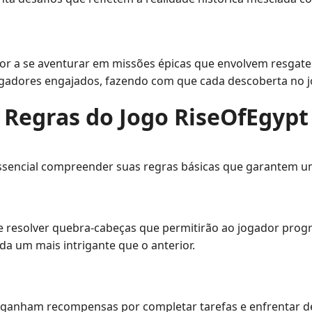
ador a se aventurar em missões épicas que envolvem resgat
jogadores engajados, fazendo com que cada descoberta no
Regras do Jogo RiseOfEgypt
ssencial compreender suas regras básicas que garantem um
os e resolver quebra-cabeças que permitirão ao jogador pro
da um mais intrigante que o anterior.
 ganham recompensas por completar tarefas e enfrentar des