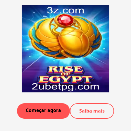
Começar agora
Saiba mais