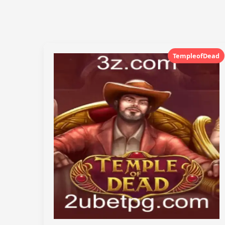
TempleofDead