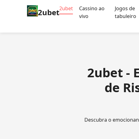
2ubet
Cassino ao
Jogos de
2ubet
vivo
tabuleiro
2ubet -
de Ri
Descubra o emocionante