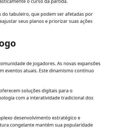
asticamente o curso da partida.
s do tabuleiro, que podem ser afetadas por
eajustar seus planos e priorizar suas ações
Jogo
 comunidade de jogadores. As novas expansões
em eventos atuais. Este dinamismo contínuo
oferecem soluções digitais para o
ologia com a interatividade tradicional dos
mplexo desenvolvimento estratégico e
entura congelante mantém sua popularidade