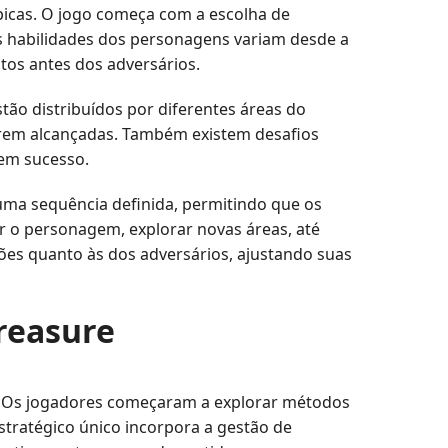
picas. O jogo começa com a escolha de
s habilidades dos personagens variam desde a
tos antes dos adversários.
tão distribuídos por diferentes áreas do
erem alcançadas. Também existem desafios
rem sucesso.
uma sequência definida, permitindo que os
 o personagem, explorar novas áreas, até
ões quanto às dos adversários, ajustando suas
reasure
a. Os jogadores começaram a explorar métodos
stratégico único incorpora a gestão de