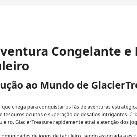
Aventura Congelante e 
leiro
dução ao Mundo de GlacierTr
ro que chega para conquistar os fãs de aventuras estraté
de tesouros ocultos e superação de desafios intrigantes. C
leiro, GlacierTreasure rapidamente atrai a atenção dos jo
comunidades de jogos de tabuleiro, sendo associada a estr