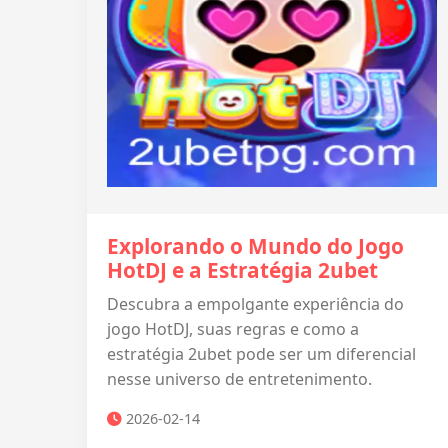
Explorando o Mundo do Jogo
HotDJ e a Estratégia 2ubet
Descubra a empolgante experiência do
jogo HotDJ, suas regras e como a
estratégia 2ubet pode ser um diferencial
nesse universo de entretenimento.
2026-02-14