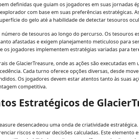
bem definidas que guiam os jogadores em suas jornadas é
explorador com base em suas preferências estratégicas. A
erfície do gelo até a habilidade de detectar tesouros ocul
r número de tesouros ao longo do percurso. Os tesouros es
quanto afastadas e exigem planejamento meticuloso para s
que os jogadores implementem estratégias variadas para te
is de GlacierTreasure, onde as ações são executadas em 
edência. Cada turno oferece opções diversas, desde mover
ndidos. Os jogadores devem estar atentos tanto às suas aç
ntagem competitiva.
tos Estratégicos de GlacierT
Treasure desencadeou uma onda de criatividade estratégic
renciar riscos e tomar decisões calculadas. Este elemento e