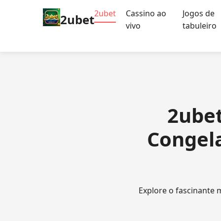
2ubet
Cassino ao
Jogos de
2ubet
vivo
tabuleiro
2ubet
Congela
Explore o fascinante 