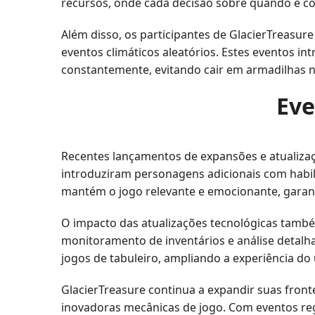
recursos, onde cada decisão sobre quando e com
Além disso, os participantes de GlacierTreasu
eventos climáticos aleatórios. Estes eventos in
constantemente, evitando cair em armadilhas n
Eve
Recentes lançamentos de expansões e atualiza
introduziram personagens adicionais com habil
mantém o jogo relevante e emocionante, garan
O impacto das atualizações tecnológicas també
monitoramento de inventários e análise detalhad
jogos de tabuleiro, ampliando a experiência do 
GlacierTreasure continua a expandir suas fron
inovadoras mecânicas de jogo. Com eventos re