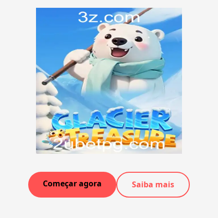
Começar agora
Saiba mais