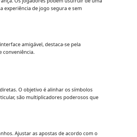
rança. Os jogadores podem usufruir de uma
ma experiência de jogo segura e sem
nterface amigável, destaca-se pela
e conveniência.
iretas. O objetivo é alinhar os símbolos
icular, são multiplicadores poderosos que
ganhos. Ajustar as apostas de acordo com o