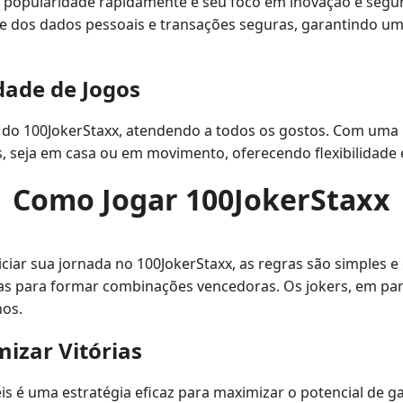
 popularidade rapidamente é seu foco em inovação e segu
ade dos dados pessoais e transações seguras, garantindo u
dade de Jogos
do 100JokerStaxx, atendendo a todos os gostos. Com uma i
os, seja em casa ou em movimento, oferecendo flexibilidade 
Como Jogar 100JokerStaxx
iar sua jornada no 100JokerStaxx, as regras são simples e d
s para formar combinações vencedoras. Os jokers, em part
os.
mizar Vitórias
eis é uma estratégia eficaz para maximizar o potencial de 