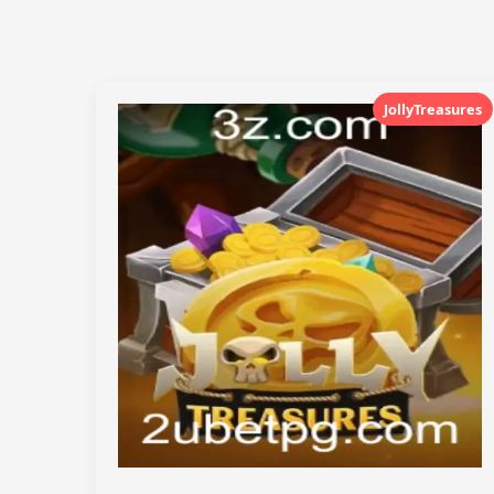
JollyTreasures