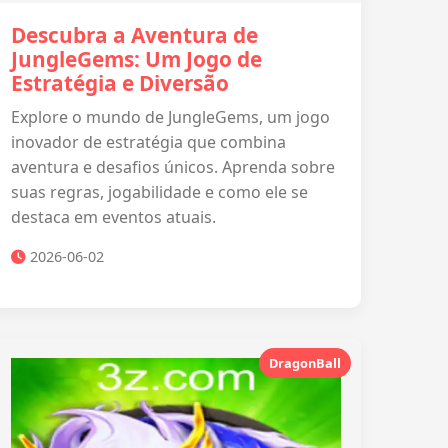
Descubra a Aventura de
JungleGems: Um Jogo de
Estratégia e Diversão
Explore o mundo de JungleGems, um jogo
inovador de estratégia que combina
aventura e desafios únicos. Aprenda sobre
suas regras, jogabilidade e como ele se
destaca em eventos atuais.
2026-06-02
DragonBall