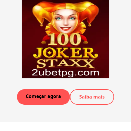
Começar agora
Saiba mais