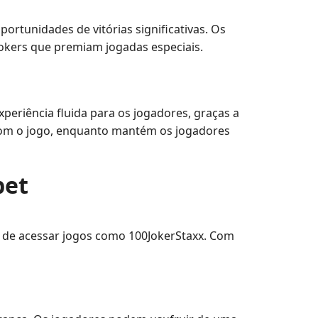
rtunidades de vitórias significativas. Os
jokers que premiam jogadas especiais.
xperiência fluida para os jogadores, graças a
e com o jogo, enquanto mantém os jogadores
bet
 de acessar jogos como 100JokerStaxx. Com